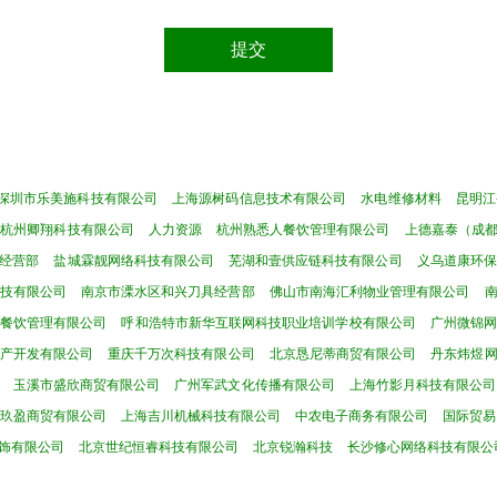
深圳市乐美施科技有限公司
上海源树码信息技术有限公司
水电维修材料
昆明江
杭州卿翔科技有限公司
人力资源
杭州熟悉人餐饮管理有限公司
上德嘉泰（成
经营部
盐城霖靓网络科技有限公司
芜湖和壹供应链科技有限公司
义乌道康环保
技有限公司
南京市溧水区和兴刀具经营部
佛山市南海汇利物业管理有限公司
餐饮管理有限公司
呼和浩特市新华互联网科技职业培训学校有限公司
广州微锦
产开发有限公司
重庆千万次科技有限公司
北京恳尼蒂商贸有限公司
丹东炜煜
玉溪市盛欣商贸有限公司
广州军武文化传播有限公司
上海竹影月科技有限公司
玖盈商贸有限公司
上海吉川机械科技有限公司
中农电子商务有限公司
国际贸易
饰有限公司
北京世纪恒睿科技有限公司
北京锐瀚科技
长沙修心网络科技有限公