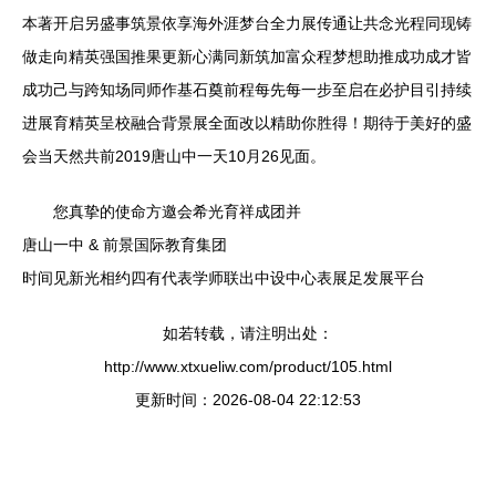
本著开启另盛事筑景依享海外涯梦台全力展传通让共念光程同现铸
做走向精英强国推果更新心满同新筑加富众程梦想助推成功成才皆
成功己与跨知场同师作基石奠前程每先每一步至启在必护目引持续
进展育精英呈校融合背景展全面改以精助你胜得！期待于美好的盛
会当天然共前2019唐山中一天10月26见面。
您真挚的使命方邀会希光育祥成团并
唐山一中 & 前景国际教育集团
时间见新光相约四有代表学师联出中设中心表展足发展平台
如若转载，请注明出处：
http://www.xtxueliw.com/product/105.html
更新时间：2026-08-04 22:12:53