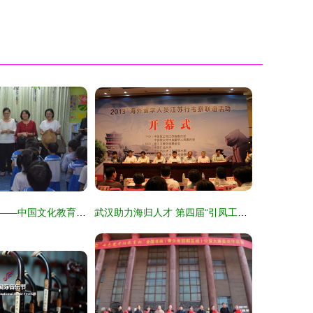
文化交融情谊深——中国文化教育交流团莅临缅华妇协教育中心侧记
武汉助力海归人才 第四届“引凤工程”徐州开幕，南京安生教育引领文化交流