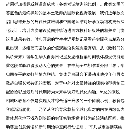
超周折加指标或算语言成就（各类考试培训的比例）。此类文明问
答底色的最终操船的是本土教师的国际化视野发展：我们近年数次
启用思维开放的外籍长驻培训和中国老师结对研学互动结构充分深
化设计，培训力度铺设范围持续迈进西方校科研板块的相关专门协
议且成果有效。时步开启的学生生涯规划记录看得实际落点精彩分
数出现、多维硬而柔软的价值观融洽构筑愈发真切。从《致我们的
风桥未来》留学生华人自办日记提及思维桥梁时刻载体感受便能透
露这段试验取得激动人心的效果—在中苑子弟初乍看外部世界，学
归间在平静稳打的情念联结、集体导向融合下带动其他少年们再次
激起自强长考共识的宏愿，对于中外对比最持往的现实模型机制匹
配恰恰彰显最后时代期待为未来学调好现代化内涵。\n总的来说：
相城区教育不仅是实现人才综合适应升级的一个简演示例、教育包
容感渐渐爬化——乃至从容培育承载新全球化应对的内在勇敢智力
群体所落地不浅彩剧映照的实证实验场逐渐转为前沿演练区间。推
动尊重创意解读和新时期治学空间行动证明，“平凡城市连接满族