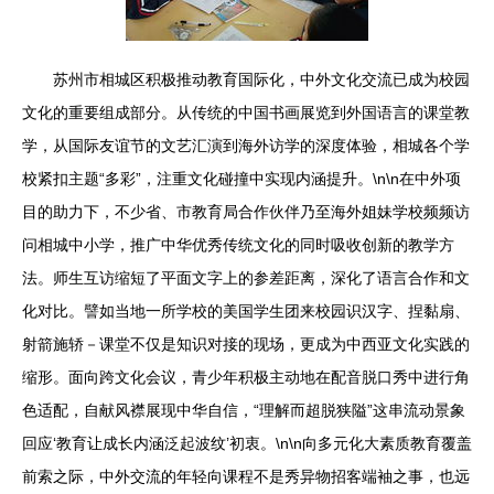
苏州市相城区积极推动教育国际化，中外文化交流已成为校园
文化的重要组成部分。从传统的中国书画展览到外国语言的课堂教
学，从国际友谊节的文艺汇演到海外访学的深度体验，相城各个学
校紧扣主题“多彩”，注重文化碰撞中实现内涵提升。\n\n在中外项
目的助力下，不少省、市教育局合作伙伴乃至海外姐妹学校频频访
问相城中小学，推广中华优秀传统文化的同时吸收创新的教学方
法。师生互访缩短了平面文字上的参差距离，深化了语言合作和文
化对比。譬如当地一所学校的美国学生团来校园识汉字、捏黏扇、
射箭施轿－课堂不仅是知识对接的现场，更成为中西亚文化实践的
缩形。面向跨文化会议，青少年积极主动地在配音脱口秀中进行角
色适配，自献风襟展现中华自信，“理解而超脱狭隘”这串流动景象
回应‘教育让成长内涵泛起波纹’初衷。\n\n向多元化大素质教育覆盖
前索之际，中外交流的年轻向课程不是秀异物招客端袖之事，也远